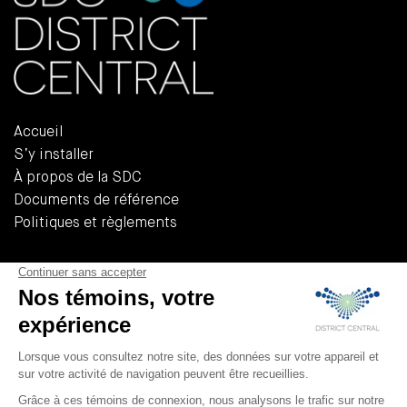
Accueil
S’y installer
À propos de la SDC
Documents de référence
Politiques et règlements
555, Rue Chabanel Ouest, Bureau R-02A
Montréal (QUÉBEC) H2N 2H7
T 514 379-3232
F 514 379-3233
info@district-central.ca