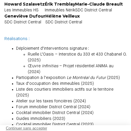
Howard Szalavetz
Érik Tremblay
Marie-Claude Breault
Les Immeubles HS
Immeubles Nérik
SDC District Central
Geneviève Dufour
Hélène Veilleux
SDC District Central
SDC District Central
Réalisations :
Déploiement d’interventions signature :
Ruelle L’Oasis – Interstice du 333 et 433 Chabanel O.
(2025)
Œuvre
Infinities
– Projet résidentiel ANIMA au
(2024)
Participation à l’exposition
Le Montréal du Futur
(2025)
Taux d’occupation des immeubles (2025)
Liste des courtiers immobiliers actifs sur le territoire
(2025)
Atelier sur les taxes foncières (2024)
Forum immobilier District Central (2024)
Cocktail immobilier District Central (2024)
Guides immobiliers (2023)
Cocktail immobilier District Central (2023)
Recensement et caractérisation de l’offre immobilière