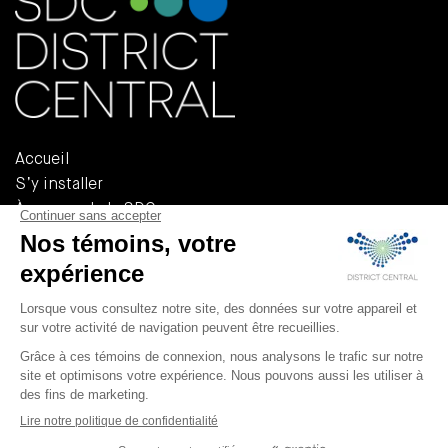
Accueil
S’y installer
À propos de la SDC
Documents de référence
Politiques et règlements
555, Rue Chabanel Ouest, Bureau R-02A
Montréal (QUÉBEC) H2N 2H7
T 514 379-3232
F 514 379-3233
info@district-central.ca