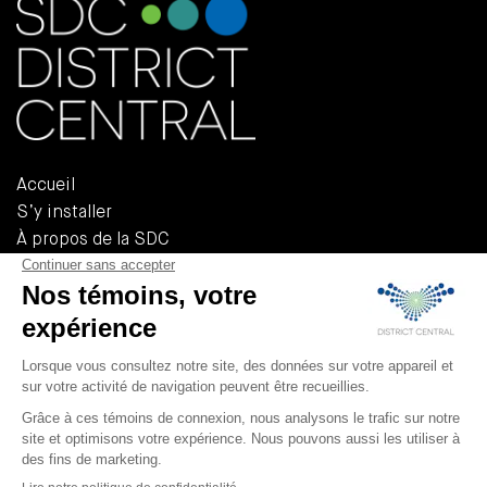
Accueil
S’y installer
À propos de la SDC
Documents de référence
Politiques et règlements
555, Rue Chabanel Ouest, Bureau R-02A
Montréal (QUÉBEC) H2N 2H7
T 514 379-3232
F 514 379-3233
info@district-central.ca