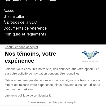
Accueil
S’y installer
À propos de la SDC
Documents de référence
Politiques et règlements
555, Rue Chabanel Ouest, Bureau R-02A
Montréal (QUÉBEC) H2N 2H7
T 514 379-3232
F 514 379-3233
info@district-central.ca